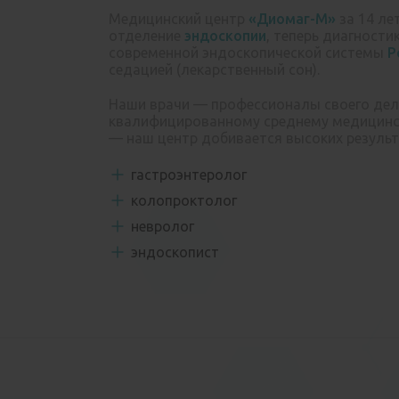
Медицинский центр
«Диомаг-М»
за 14 ле
отделение
эндоскопии
, теперь диагност
современной эндоскопической системы
P
седацией (лекарственный сон).
Наши врачи — профессионалы своего дел
квалифицированному среднему медицинс
— наш центр добивается высоких результа
гастроэнтеролог
колопроктолог
невролог
эндоскопист