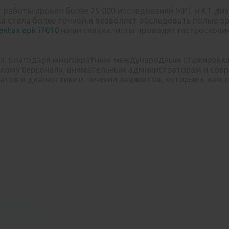
т работы провел более 75 000 исследований МРТ и КТ диа
ика стала более точной и позволяет обследовать полые о
entax epk i7010
наши специалисты проводят гастроскопию
а. Благодаря многократным международным стажировкам
кому персоналу, внимательным администраторам и сов
тов в диагностике и лечении пациентов, которые к нам об